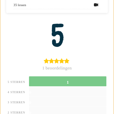
Reviews
35 lessen
5
1 beoordelingen
1
5 STERREN
0
4 STERREN
0
3 STERREN
0
2 STERREN