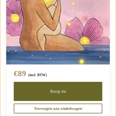
Anna Myrte
Vrije Geboorte schreef ik naar aanleiding van een
negatieve bevalervaring. Ik wist: ‘zo niet’ en ging op
zoek naar hoe dan wel. Mijn zoektocht resulteerde in
het boek dat al vele vrouwen heeft mogen inspireren
tot een vrije geboorte, een bekrachtigende,
levensverrijkende ervaring. Owning our birth, daar
gaat het om. Wij (vrouwen) weten hoe we willen
€
89
bevallen en welke keuzes we daarvoor moeten maken.
(incl. BTW)
We moeten het ons alleen maar herinneren… En daar
help ik je graag bij.
Koop nu
Bekijk meer cursussen van Anna Myrte →
Toevoegen aan winkelwagen