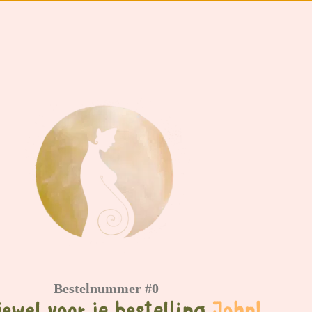
Bestelnummer #0
ewel voor je bestelling
John!