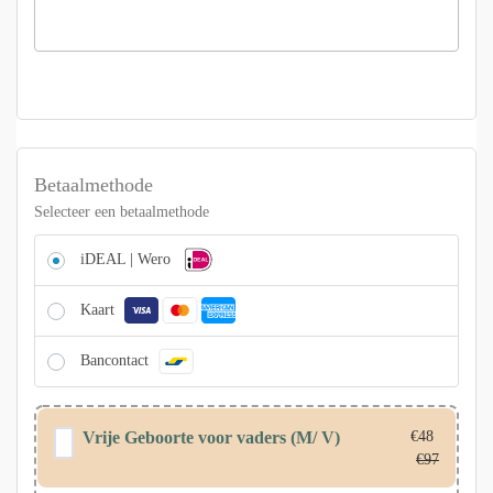
Betaalmethode
Selecteer een betaalmethode
iDEAL | Wero
Kaart
Bancontact
Vrije Geboorte voor vaders (M/ V)
€
48
€
97