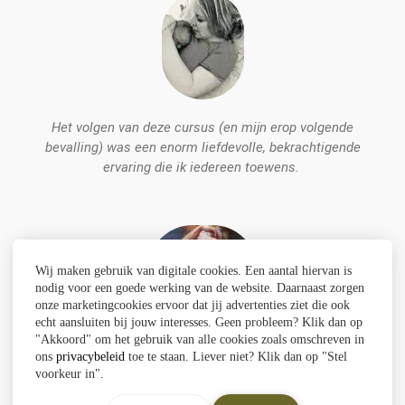
Het volgen van deze cursus (en mijn erop volgende
bevalling) was een enorm liefdevolle, bekrachtigende
ervaring die ik iedereen toewens.
Jessica (33)
Wij maken gebruik van digitale cookies. Een aantal hiervan is
nodig voor een goede werking van de website. Daarnaast zorgen
onze marketingcookies ervoor dat jij advertenties ziet die ook
echt aansluiten bij jouw interesses. Geen probleem? Klik dan op
"Akkoord" om het gebruik van alle cookies zoals omschreven in
Je hebt me geholpen om mijn eigen keuzes te maken en
ons
privacybeleid
toe te staan. Liever niet? Klik dan op "Stel
daar geen concessies in te doen. Hierdoor kijk ik met een
voorkeur in".
enorm goed gevoel terug op de geboorte.
Kim (39)