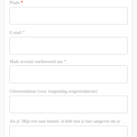
Plaats
*
E-mail
*
Maak account wachtwoord aan
*
Geboortedatum (voor vergoeding zorgverzekeraar)
Als je 'Mijn reis naar binnen' al hebt kun je hier aangeven dat je 'Vrije Geboorte' wilt ontvangen. Noteer dan 'Vrije Geboorte'.