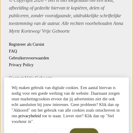
© Copyright 2026 – Het is niet toegestaan om een tekst,
afbeelding of gedeelte hiervan te kopiëren, delen of
publiceren, zonder voorafgaande, uitdrukkelijke schriftelijke
toestemming van de auteur. Alle rechten voorbehouden Anna
Myrte Korteweg/
Vrije Geboorte
Registreer als Cursist
FAQ
Gebruikersvoorwaarden
Privacy Policy
Contact Vrije Geboorte
Whatsapp
Wij maken gebruik van digitale cookies. Een aantal hiervan is
Email
nodig voor een goede werking van de website. Daarnaast zorgen
onze marketingcookies ervoor dat jij advertenties ziet die ook
Veel beeld op deze website komt uit ‘
Mijn reis naar binnen
’
echt aansluiten bij jouw interesses. Geen probleem? Klik dan op
"Akkoord" om het gebruik van alle cookies zoals omschreven in
en is gemaakt door
Jilke Pet
ons
privacybeleid
toe te staan. Liever niet? Klik dan op "Stel
voorkeur in".