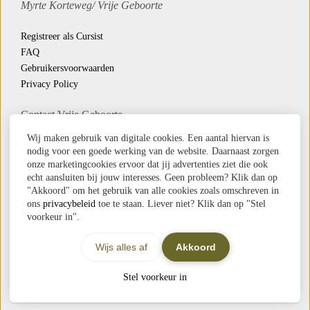
Myrte Korteweg/
Vrije Geboorte
Registreer als Cursist
FAQ
Gebruikersvoorwaarden
Privacy Policy
Contact Vrije Geboorte
Whatsapp
Wij maken gebruik van digitale cookies. Een aantal hiervan is
Email
nodig voor een goede werking van de website. Daarnaast zorgen
onze marketingcookies ervoor dat jij advertenties ziet die ook
Veel beeld op deze website komt uit ‘
Mijn reis naar binnen
’
echt aansluiten bij jouw interesses. Geen probleem? Klik dan op
"Akkoord" om het gebruik van alle cookies zoals omschreven in
en is gemaakt door
Jilke Pet
ons
privacybeleid
toe te staan. Liever niet? Klik dan op "Stel
voorkeur in".
Wijs alles af
Akkoord
Stel voorkeur in
© 2026 Vrije Geboorte
TOP