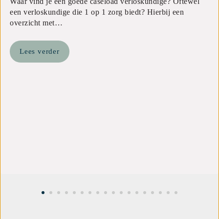
Waar vind je een goede caseload verloskundige? Oftewel
een verloskundige die 1 op 1 zorg biedt? Hierbij een
overzicht met…
Lees verder
1
2
3
4
5
6
7
8
9
10
11
1