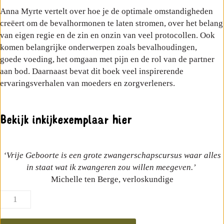
Anna Myrte
vertelt over hoe je de optimale omstandigheden
creëert om de bevalhormonen
te laten stromen
,
over
het belang
van eigen regie en
de zin en onzin van veel protocollen
.
Ook
komen belangrijke onderwerpen zoals
bevalhoudingen
,
goede
voeding
,
het omgaan met pijn
en
de rol van de
partner
aan bod.
Daarnaast
bevat
dit boek
veel
inspirerende
ervaringsverhalen van moeders
en zorgverleners
.
Bekijk inkijkexemplaar hier
‘Vrije Geboorte is een grote zwangerschapscursus waar alles
in staat wat ik zwangeren zou willen meegeven.’
Michelle ten Berge, verloskundige
Vrije
Geboorte
Het