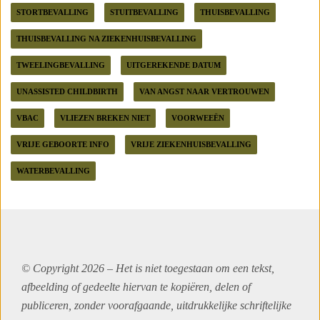
STORTBEVALLING
STUITBEVALLING
THUISBEVALLING
THUISBEVALLING NA ZIEKENHUISBEVALLING
TWEELINGBEVALLING
UITGEREKENDE DATUM
UNASSISTED CHILDBIRTH
VAN ANGST NAAR VERTROUWEN
VBAC
VLIEZEN BREKEN NIET
VOORWEEËN
VRIJE GEBOORTE INFO
VRIJE ZIEKENHUISBEVALLING
WATERBEVALLING
© Copyright 2026 – Het is niet toegestaan om een tekst,
afbeelding of gedeelte hiervan te kopiëren, delen of
publiceren, zonder voorafgaande, uitdrukkelijke schriftelijke