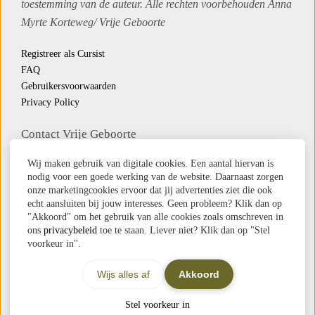
toestemming van de auteur. Alle rechten voorbehouden Anna
Myrte Korteweg/
Vrije Geboorte
Registreer als Cursist
FAQ
Gebruikersvoorwaarden
Privacy Policy
Contact Vrije Geboorte
Whatsapp
Wij maken gebruik van digitale cookies. Een aantal hiervan is
Email
nodig voor een goede werking van de website. Daarnaast zorgen
onze marketingcookies ervoor dat jij advertenties ziet die ook
Veel beeld op deze website komt uit ‘
Mijn reis naar
echt aansluiten bij jouw interesses. Geen probleem? Klik dan op
"Akkoord" om het gebruik van alle cookies zoals omschreven in
binnen
’ en is gemaakt door
Jilke Pet
ons
privacybeleid
toe te staan. Liever niet? Klik dan op "Stel
voorkeur in".
Wijs alles af
Akkoord
Stel voorkeur in
© 2026 Vrije Geboorte