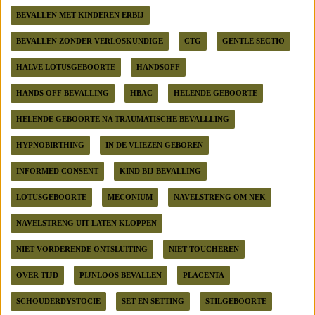
BEVALLEN MET KINDEREN ERBIJ
BEVALLEN ZONDER VERLOSKUNDIGE
CTG
GENTLE SECTIO
HALVE LOTUSGEBOORTE
HANDSOFF
HANDS OFF BEVALLING
HBAC
HELENDE GEBOORTE
HELENDE GEBOORTE NA TRAUMATISCHE BEVALLLING
HYPNOBIRTHING
IN DE VLIEZEN GEBOREN
INFORMED CONSENT
KIND BIJ BEVALLING
LOTUSGEBOORTE
MECONIUM
NAVELSTRENG OM NEK
NAVELSTRENG UIT LATEN KLOPPEN
NIET-VORDERENDE ONTSLUITING
NIET TOUCHEREN
OVER TIJD
PIJNLOOS BEVALLEN
PLACENTA
SCHOUDERDYSTOCIE
SET EN SETTING
STILGEBOORTE