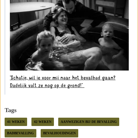
‘Schatje, wil je voor mij naar het bevalbad gaan?
Dadelijk valt ze nog op de grond!’ ⁣
Tags
41 WEKEN
42 WEKEN
AANWEZIGEN BIJ DE BEVALLING
BADBEVALLING
BEVALHOUDINGEN