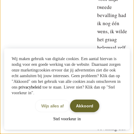
tweede
bevalling had
ik nog één
wens, ik wilde
het graag
helemaal zelf
doen. De
Wij maken gebruik van digitale cookies. Een aantal hiervan is
vroedvrouw
nodig voor een goede werking van de website. Daarnaast zorgen
onze marketingcookies ervoor dat jij advertenties ziet die ook
was wel bij
echt aansluiten bij jouw interesses. Geen probleem? Klik dan op
mijn bevalling
"Akkoord" om het gebruik van alle cookies zoals omschreven in
aanwezig, maar
ons
privacybeleid
toe te staan. Liever niet? Klik dan op "Stel
voorkeur in".
deed helemaal
niets, behalve
Wijs alles af
Akkoord
er te zijn, een
Stel voorkeur in
handsoff
bevalling dus