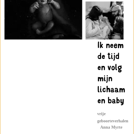
Ik neem
de tijd
en volg
mijn
lichaam
en baby
vrije
geboorteverhalen
Anna Myrte