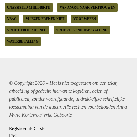
UNASSISTED CHILDBIRTH
VAN ANGST NAAR VERTROUWEN
VBAC
VLIEZEN BREKEN NIET
VOORWEEËN
VRIJE GEBOORTE INFO
VRIJE ZIEKENHUISBEVALLING
WATERBEVALLING
© Copyright 2026 – Het is niet toegestaan om een tekst,
afbeelding of gedeelte hiervan te kopiëren, delen of
publiceren, zonder voorafgaande, uitdrukkelijke schriftelijke
toestemming van de auteur. Alle rechten voorbehouden Anna
Myrte Korteweg/
Vrije Geboorte
Registreer als Cursist
FAQ