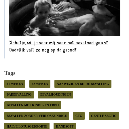
‘Schatje, wil je voor mij naar het bevalbad gaan?
Dadelijk valt ze nog op de grond!’ ⁣
Tags
41 WEKEN
42 WEKEN
AANWEZIGEN BIJ DE BEVALLING
BADBEVALLING
BEVALHOUDINGEN
BEVALLEN MET KINDEREN ERBIJ
BEVALLEN ZONDER VERLOSKUNDIGE
CTG
GENTLE SECTIO
HALVE LOTUSGEBOORTE
HANDSOFF