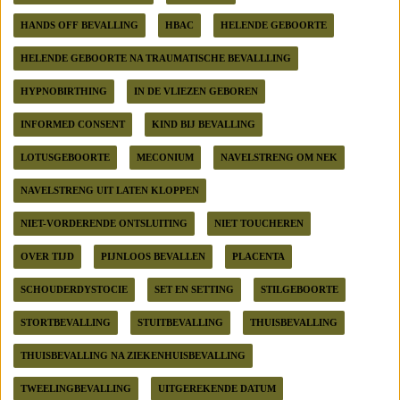
HANDS OFF BEVALLING
HBAC
HELENDE GEBOORTE
HELENDE GEBOORTE NA TRAUMATISCHE BEVALLLING
HYPNOBIRTHING
IN DE VLIEZEN GEBOREN
INFORMED CONSENT
KIND BIJ BEVALLING
LOTUSGEBOORTE
MECONIUM
NAVELSTRENG OM NEK
NAVELSTRENG UIT LATEN KLOPPEN
NIET-VORDERENDE ONTSLUITING
NIET TOUCHEREN
OVER TIJD
PIJNLOOS BEVALLEN
PLACENTA
SCHOUDERDYSTOCIE
SET EN SETTING
STILGEBOORTE
STORTBEVALLING
STUITBEVALLING
THUISBEVALLING
THUISBEVALLING NA ZIEKENHUISBEVALLING
TWEELINGBEVALLING
UITGEREKENDE DATUM