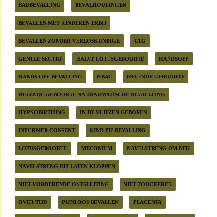
BADBEVALLING
BEVALHOUDINGEN
BEVALLEN MET KINDEREN ERBIJ
BEVALLEN ZONDER VERLOSKUNDIGE
CTG
GENTLE SECTIO
HALVE LOTUSGEBOORTE
HANDSOFF
HANDS OFF BEVALLING
HBAC
HELENDE GEBOORTE
HELENDE GEBOORTE NA TRAUMATISCHE BEVALLLING
HYPNOBIRTHING
IN DE VLIEZEN GEBOREN
INFORMED CONSENT
KIND BIJ BEVALLING
LOTUSGEBOORTE
MECONIUM
NAVELSTRENG OM NEK
NAVELSTRENG UIT LATEN KLOPPEN
NIET-VORDERENDE ONTSLUITING
NIET TOUCHEREN
OVER TIJD
PIJNLOOS BEVALLEN
PLACENTA