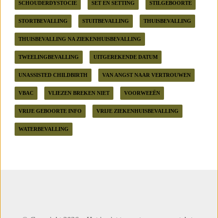
SCHOUDERDYSTOCIE
SET EN SETTING
STILGEBOORTE
STORTBEVALLING
STUITBEVALLING
THUISBEVALLING
THUISBEVALLING NA ZIEKENHUISBEVALLING
TWEELINGBEVALLING
UITGEREKENDE DATUM
UNASSISTED CHILDBIRTH
VAN ANGST NAAR VERTROUWEN
VBAC
VLIEZEN BREKEN NIET
VOORWEEËN
VRIJE GEBOORTE INFO
VRIJE ZIEKENHUISBEVALLING
WATERBEVALLING