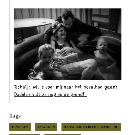
‘Schatje, wil je voor mij naar het bevalbad gaan?
Dadelijk valt ze nog op de grond!’ ⁣
Tags
41 WEKEN
42 WEKEN
AANWEZIGEN BIJ DE BEVALLING