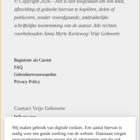
© Copyright 2026 – Het is niet toegestaan om een tekst,
afbeelding of gedeelte hiervan te kopiëren, delen of
publiceren, zonder voorafgaande, uitdrukkelijke
schriftelijke toestemming van de auteur. Alle rechten
voorbehouden Anna Myrte Korteweg/
Vrije Geboorte
Registreer als Cursist
FAQ
Gebruikersvoorwaarden
Privacy Policy
Contact Vrije Geboorte
Whatsapp
Email
Wij maken gebruik van digitale cookies. Een aantal hiervan is
nodig voor een goede werking van de website. Daarnaast zorgen
Veel beeld op deze website komt uit ‘
Mijn reis
onze marketingcookies ervoor dat jij advertenties ziet die ook