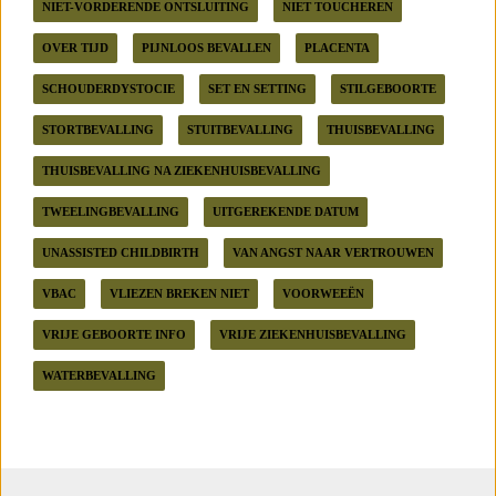
NIET-VORDERENDE ONTSLUITING
NIET TOUCHEREN
OVER TIJD
PIJNLOOS BEVALLEN
PLACENTA
SCHOUDERDYSTOCIE
SET EN SETTING
STILGEBOORTE
STORTBEVALLING
STUITBEVALLING
THUISBEVALLING
THUISBEVALLING NA ZIEKENHUISBEVALLING
TWEELINGBEVALLING
UITGEREKENDE DATUM
UNASSISTED CHILDBIRTH
VAN ANGST NAAR VERTROUWEN
VBAC
VLIEZEN BREKEN NIET
VOORWEEËN
VRIJE GEBOORTE INFO
VRIJE ZIEKENHUISBEVALLING
WATERBEVALLING