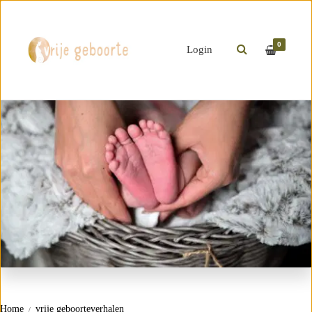
0
Login
Home
vrije geboorteverhalen