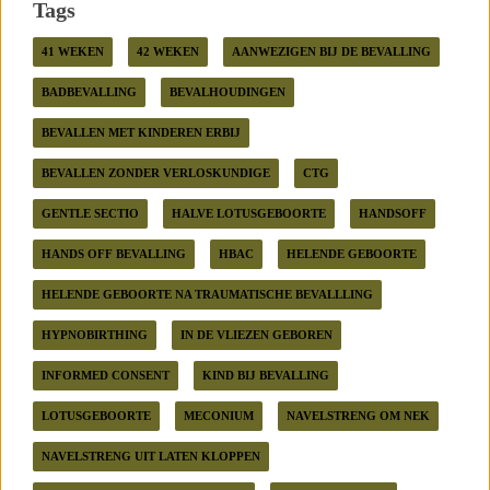
Tags
41 WEKEN
42 WEKEN
AANWEZIGEN BIJ DE BEVALLING
BADBEVALLING
BEVALHOUDINGEN
BEVALLEN MET KINDEREN ERBIJ
BEVALLEN ZONDER VERLOSKUNDIGE
CTG
GENTLE SECTIO
HALVE LOTUSGEBOORTE
HANDSOFF
HANDS OFF BEVALLING
HBAC
HELENDE GEBOORTE
HELENDE GEBOORTE NA TRAUMATISCHE BEVALLLING
HYPNOBIRTHING
IN DE VLIEZEN GEBOREN
INFORMED CONSENT
KIND BIJ BEVALLING
LOTUSGEBOORTE
MECONIUM
NAVELSTRENG OM NEK
NAVELSTRENG UIT LATEN KLOPPEN