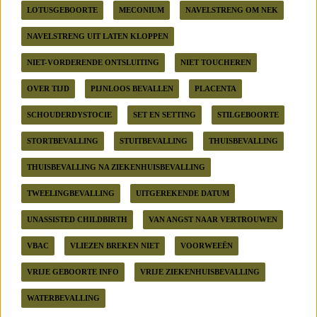
LOTUSGEBOORTE
MECONIUM
NAVELSTRENG OM NEK
NAVELSTRENG UIT LATEN KLOPPEN
NIET-VORDERENDE ONTSLUITING
NIET TOUCHEREN
OVER TIJD
PIJNLOOS BEVALLEN
PLACENTA
SCHOUDERDYSTOCIE
SET EN SETTING
STILGEBOORTE
STORTBEVALLING
STUITBEVALLING
THUISBEVALLING
THUISBEVALLING NA ZIEKENHUISBEVALLING
TWEELINGBEVALLING
UITGEREKENDE DATUM
UNASSISTED CHILDBIRTH
VAN ANGST NAAR VERTROUWEN
VBAC
VLIEZEN BREKEN NIET
VOORWEEËN
VRIJE GEBOORTE INFO
VRIJE ZIEKENHUISBEVALLING
WATERBEVALLING