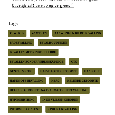
Dadelijk valt ze nog op de grond!’ ⁣
Tags
41 WEKEN
42 WEKEN
AANWEZIGEN BIJ DE BEVALLING
BADBEVALLING
BEVALHOUDINGEN
BEVALLEN MET KINDEREN ERBIJ
BEVALLEN ZONDER VERLOSKUNDIGE
CTG
GENTLE SECTIO
HALVE LOTUSGEBOORTE
HANDSOFF
HANDS OFF BEVALLING
HBAC
HELENDE GEBOORTE
HELENDE GEBOORTE NA TRAUMATISCHE BEVALLLING
HYPNOBIRTHING
IN DE VLIEZEN GEBOREN
INFORMED CONSENT
KIND BIJ BEVALLING